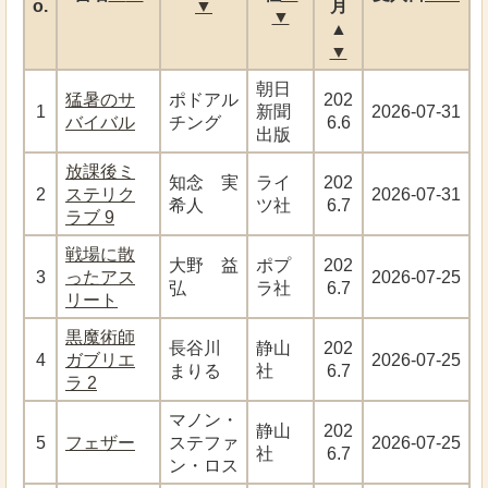
o.
▼
月
▼
▲
▼
朝日
猛暑のサ
ポドアル
202
1
新聞
2026-07-31
バイバル
チング
6.6
出版
放課後ミ
知念 実
ライ
202
2
ステリク
2026-07-31
希人
ツ社
6.7
ラブ 9
戦場に散
大野 益
ポプ
202
3
ったアス
2026-07-25
弘
ラ社
6.7
リート
黒魔術師
長谷川
静山
202
4
ガブリエ
2026-07-25
まりる
社
6.7
ラ 2
マノン・
静山
202
5
フェザー
ステファ
2026-07-25
社
6.7
ン・ロス