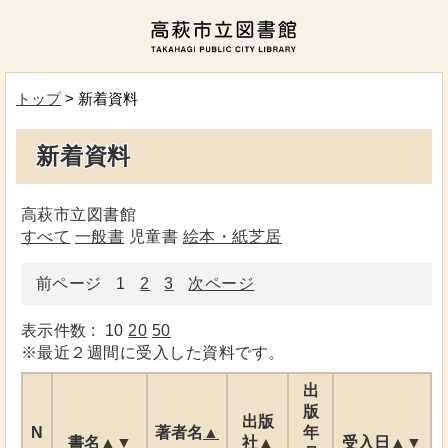
トップ
> 新着資料
新着資料
高萩市立図書館
すべて
一般書
児童書
絵本・紙芝居
前ページ
1
2
3
次ページ
表示件数 :
10
20
50
※最近２週間に受入した資料です。
出
版
出版
N
著者名
▲
年
書名
▲
▼
社
▲
受入日
▲
▼