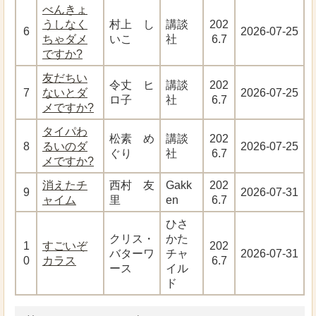
べんきょ
うしなく
村上 し
講談
202
6
2026-07-25
ちゃダメ
いこ
社
6.7
ですか?
友だちい
令丈 ヒ
講談
202
7
ないとダ
2026-07-25
ロ子
社
6.7
メですか?
タイパわ
松素 め
講談
202
8
るいのダ
2026-07-25
ぐり
社
6.7
メですか?
消えたチ
西村 友
Gakk
202
9
2026-07-31
ャイム
里
en
6.7
ひさ
クリス・
かた
1
すごいぞ
202
バターワ
チャ
2026-07-31
0
カラス
6.7
ース
イル
ド