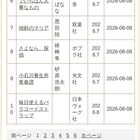
6
でいちばん大
2026-08-08
ばな
舎
6.7
事なもの
な
恩
双葉
202
7
傾斜のマリア
田
2026-08-08
社
6.7
陸
綾
さよなら、探
ポプ
202
8
崎
2026-08-08
偵
ラ社
6.7
隼
砂
小石川養生所
原
光文
202
9
2026-08-08
青春譜
浩太
社
6.7
朗
日本
毎日使えるパ
1
ヴォ
202
ラコードスト
2026-08-08
0
ーグ
6.8
ラップ
社
前ページ
1
2
3
4
5
6
次ページ