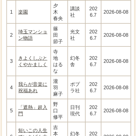
夕
講談
202
1
楽園
木
2026-08-08
社
6.7
春央
篠
埼玉マンショ
光文
202
2
田
2026-08-08
ン物語
社
6.7
節子
寺
きよくしぶと
地
幻冬
202
3
2026-08-08
くやかましく
はる
舎
6.7
な
瀧
我らが音楽に
ポプ
202
4
羽
2026-08-08
祝福あれ
ラ社
6.7
麻子
野
「遮熱」超入
日刊
202
5
口
2026-08-08
門
現代
6.7
修平
吉
短いこの人生
本
幻冬
202