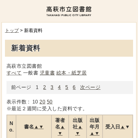
トップ
> 新着資料
新着資料
高萩市立図書館
すべて
一般書
児童書
絵本・紙芝居
前ページ
1
2
3
4
5
6
次ページ
表示件数 :
10
20
50
※最近２週間に受入した資料です。
著者
出版
出版
N
書名
▲
▼
名
▲
社
▲
年月
受入日
▲
▼
o.
▼
▼
▲
▼