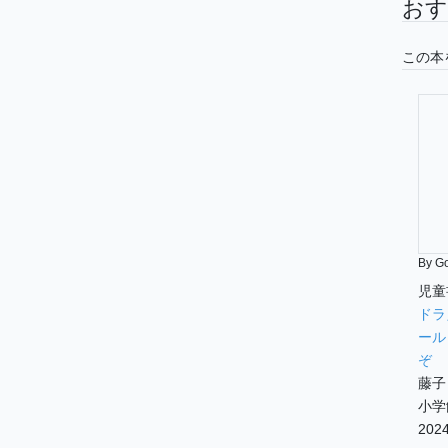
おす
この本
By G
児童
ドラ
ール
ぞ
藤子
小学
2024