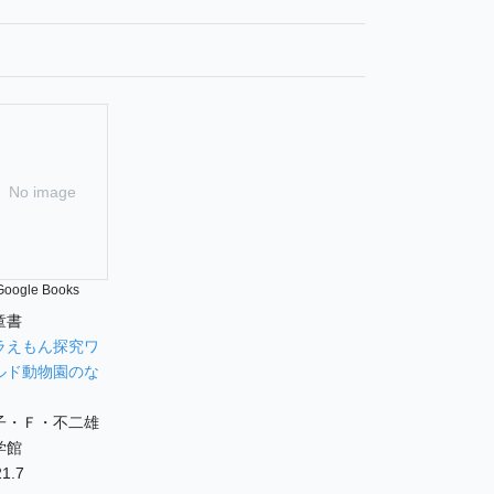
No image
Google Books
童書
ラえもん探究ワ
ルド動物園のな
子・Ｆ・不二雄
学館
1.7