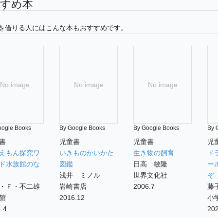
すめ本
を借りる人にはこんな本もおすすめです。
No image
No image
No image
oogle Books
By Google Books
By Google Books
By 
書
児童書
児童書
児
えもん探究ワ
いきものかいかた
生き物の飼育
ド
ド水族館のな
図鑑
日高 敏隆
ー
浅井 ミノル
世界文化社
ぞ
・Ｆ・不二雄
岩崎書店
2006.7
藤
館
2016.12
小
.4
202