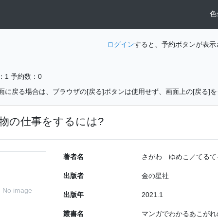
色
ログイン
すると、予約ボタンが表示
：1
予約数：0
面に戻る場合は、ブラウザの[戻る]ボタンは使用せず、画面上の[戻る]
物の仕事をするには?
著者名
さがわ ゆめこ／てるて
出版者
金の星社
No image
出版年
2021.1
叢書名
マンガでわかるあこがれ