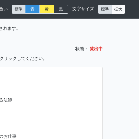
合い
文字サイズ
標準
青
黄
黒
標準
拡大
されます。
状態：
貸出中
をクリックしてください。
る法師
のお仕事