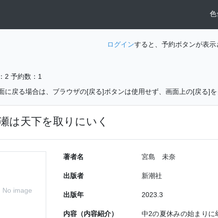
色
ログイン
すると、予約ボタンが表示
：2
予約数：1
面に戻る場合は、ブラウザの[戻る]ボタンは使用せず、画面上の[戻る]
瀬は天下を取りにいく
著者名
宮島 未奈
出版者
新潮社
No image
出版年
2023.3
内容（内容紹介）
中2の夏休みの始まりに