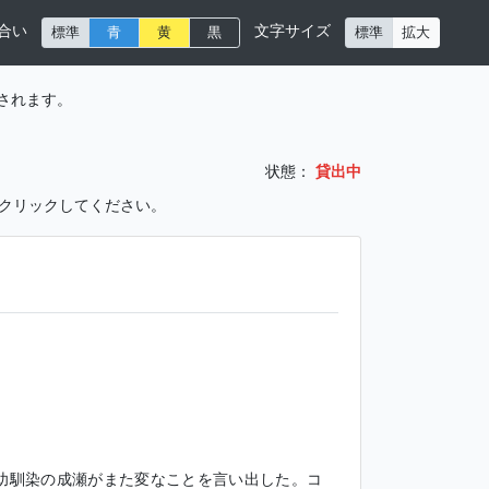
合い
文字サイズ
標準
青
黄
黒
標準
拡大
されます。
状態：
貸出中
をクリックしてください。
幼馴染の成瀬がまた変なことを言い出した。コ