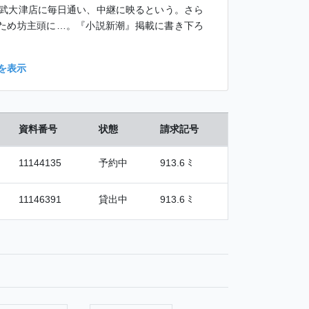
武大津店に毎日通い、中継に映るという。さら
のため坊主頭に…。『小説新潮』掲載に書き下ろ
を表示
資料番号
状態
請求記号
11144135
予約中
913.6 ﾐ
11146391
貸出中
913.6 ﾐ