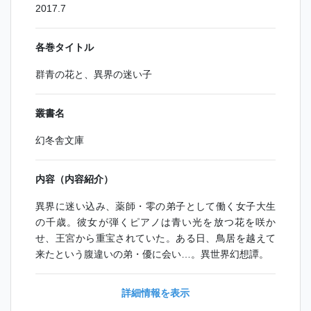
2017.7
各巻タイトル
群青の花と、異界の迷い子
叢書名
幻冬舎文庫
内容（内容紹介）
異界に迷い込み、薬師・零の弟子として働く女子大生
の千歳。彼女が弾くピアノは青い光を放つ花を咲か
せ、王宮から重宝されていた。ある日、鳥居を越えて
来たという腹違いの弟・優に会い…。異世界幻想譚。
詳細情報を表示