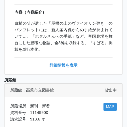
内容（内容紹介）
白杖の父が遺した「屋根の上のヴァイオリン弾き」の
パンフレットには、新人案内係からの手紙が挟まれて
いて…。「ホタルさんへの手紙」など、帝国劇場を舞
台にした豊穣な物語、全8編を収録する。『すばる』掲
載を単行本化。
詳細情報を表示
所蔵館
所蔵館：高萩市立図書館
貸出中
所蔵場所：新刊・新着
MAP
資料番号：11149900
請求記号：913.6 オ