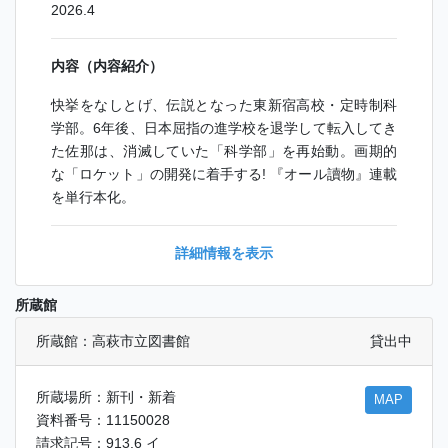
2026.4
内容（内容紹介）
快挙をなしとげ、伝説となった東新宿高校・定時制科
学部。6年後、日本屈指の進学校を退学して転入してき
た佐那は、消滅していた「科学部」を再始動。画期的
な「ロケット」の開発に着手する! 『オール讀物』連載
を単行本化。
詳細情報を表示
所蔵館
所蔵館：高萩市立図書館
貸出中
所蔵場所：新刊・新着
MAP
資料番号：11150028
請求記号：913.6 イ