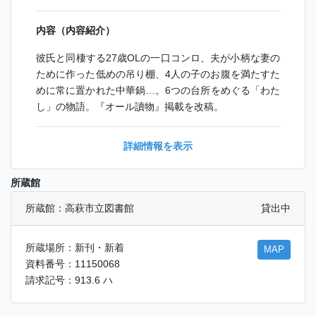
内容（内容紹介）
彼氏と同棲する27歳OLの一口コンロ、夫が小柄な妻の
ために作った低めの吊り棚、4人の子のお腹を満たすた
めに常に置かれた中華鍋…。6つの台所をめぐる「わた
し」の物語。『オール讀物』掲載を改稿。
詳細情報を表示
所蔵館
所蔵館：高萩市立図書館
貸出中
所蔵場所：新刊・新着
MAP
資料番号：11150068
請求記号：913.6 ハ