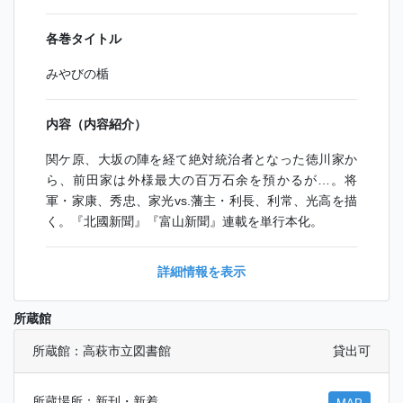
各巻タイトル
みやびの楯
内容（内容紹介）
関ケ原、大坂の陣を経て絶対統治者となった徳川家か
ら、前田家は外様最大の百万石余を預かるが…。将
軍・家康、秀忠、家光vs.藩主・利長、利常、光高を描
く。『北國新聞』『富山新聞』連載を単行本化。
詳細情報を表示
所蔵館
所蔵館：高萩市立図書館
貸出可
所蔵場所：新刊・新着