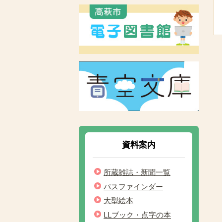
資料案内
所蔵雑誌・新聞一覧
パスファインダー
大型絵本
LLブック・点字の本