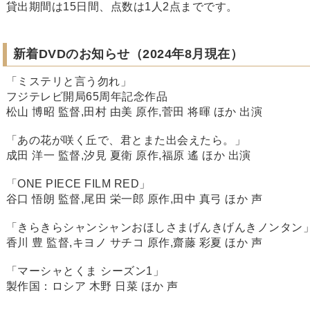
貸出期間は15日間、点数は1人2点までです。
新着DVDのお知らせ（2024年8月現在）
「ミステリと言う勿れ」
フジテレビ開局65周年記念作品
松山 博昭 監督,田村 由美 原作,菅田 将暉 ほか 出演
「あの花が咲く丘で、君とまた出会えたら。」
成田 洋一 監督,汐見 夏衛 原作,福原 遙 ほか 出演
「ONE PIECE FILM RED」
谷口 悟朗 監督,尾田 栄一郎 原作,田中 真弓 ほか 声
「きらきらシャンシャンおほしさまげんきげんきノンタン
香川 豊 監督,キヨノ サチコ 原作,齋藤 彩夏 ほか 声
「マーシャとくま シーズン1」
製作国：ロシア 木野 日菜 ほか 声