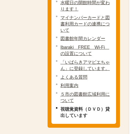
水曜日の開館時間が変わ
ります！
マイナンバーカードと図
書利用カードの連携につ
いて
図書館年間カレンダー
Ibaraki FREE Wi-Fi
の設置について
「いばらきアマビエちゃ
ん」に登録しています。
よくある質問
利用案内
５市の図書館広域利用に
ついて
視聴覚資料（ＤＶＤ）貸
出しています