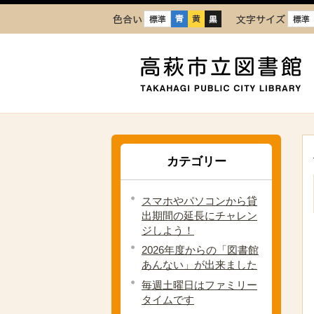
色合い
文字
カテゴリー
スマホやパソコンから貸
出期間の延長にチャレン
ジしよう！
2026年度からの「図書館
あんない」が出来ました
毎週土曜日はファミリー
タイムです