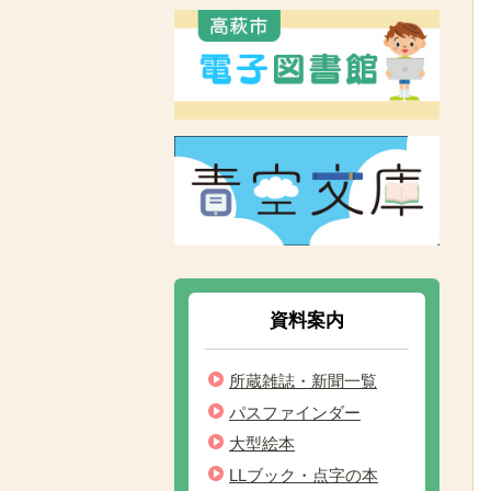
資料案内
所蔵雑誌・新聞一覧
パスファインダー
大型絵本
LLブック・点字の本