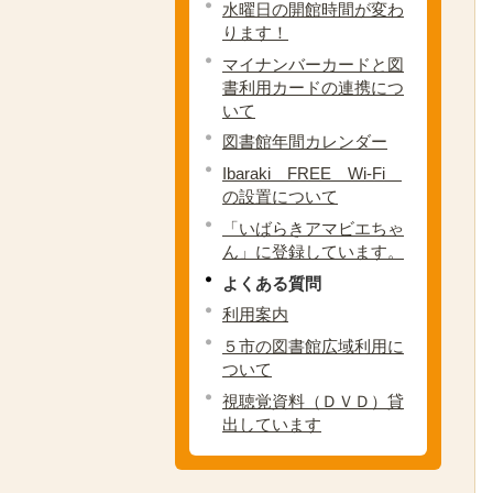
水曜日の開館時間が変わ
ります！
マイナンバーカードと図
書利用カードの連携につ
いて
図書館年間カレンダー
Ibaraki FREE Wi-Fi
の設置について
「いばらきアマビエちゃ
ん」に登録しています。
よくある質問
利用案内
５市の図書館広域利用に
ついて
視聴覚資料（ＤＶＤ）貸
出しています